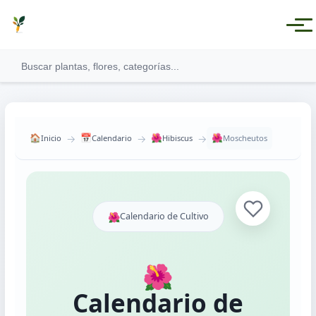
→
→
→
🏠
📅
🌺
🌺
Inicio
Calendario
Hibiscus
Moscheutos
Ver todas las categorías
🌺
Calendario de Cultivo
Plantas Medicinales
Plantas Aromáticas
🌺
Plantas Comestibles
Calendario de