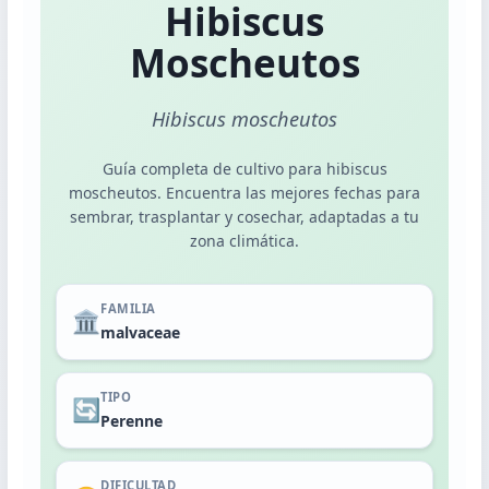
Plantas de Interior
Hibiscus
Plantas de Exterior
Moscheutos
Hibiscus moscheutos
Dashboard Calendario
Guía completa de cultivo para hibiscus
moscheutos. Encuentra las mejores fechas para
sembrar, trasplantar y cosechar, adaptadas a tu
POR MES
zona climática.
Noviembre
Diciembre
FAMILIA
🏛️
Enero
malvaceae
Febrero
TIPO
🔄
Perenne
POR ACTIVIDAD
Siembra
DIFICULTAD