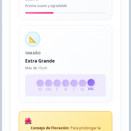
Aroma suave y agradable
📐
TAMAÑO
Extra Grande
Más de 15cm
XXL
XS
XXS
S
M
L
XL
🌺
Consejo de Floración:
Para prolongar la