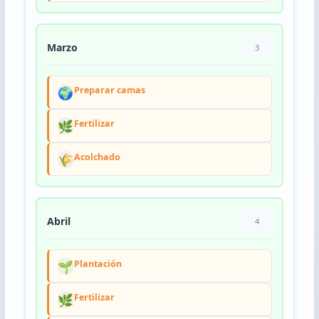
Marzo
3
🌍
Preparar camas
🌿
Fertilizar
🌾
Acolchado
Abril
4
🌱
Plantación
🌿
Fertilizar