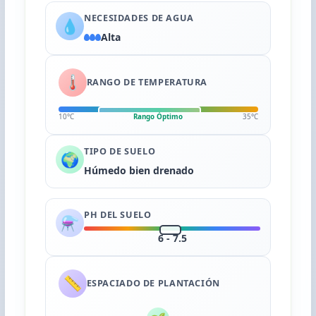
NECESIDADES DE AGUA
💧
Alta
🌡️
RANGO DE TEMPERATURA
10°C
Rango Óptimo
35°C
TIPO DE SUELO
🌍
Húmedo bien drenado
PH DEL SUELO
⚗️
6 - 7.5
📏
ESPACIADO DE PLANTACIÓN