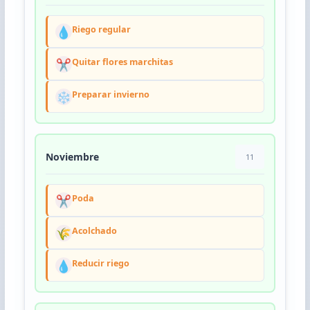
💧
Riego regular
✂️
Quitar flores marchitas
❄️
Preparar invierno
Noviembre
11
✂️
Poda
🌾
Acolchado
💧
Reducir riego