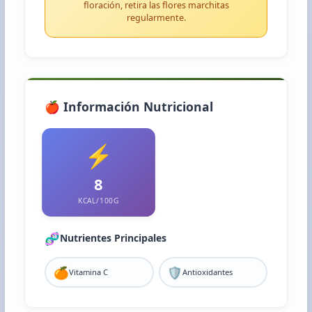
floración, retira las flores marchitas
regularmente.
🍎 Información Nutricional
⚡
8
KCAL/100G
🧬
Nutrientes Principales
🍊
🛡️
Vitamina C
Antioxidantes