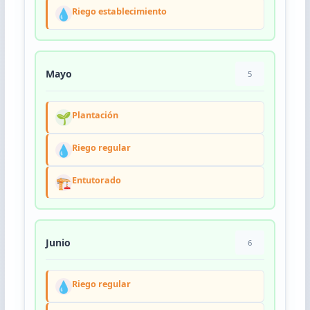
💧
Riego establecimiento
Mayo
5
🌱
Plantación
💧
Riego regular
🏗️
Entutorado
Junio
6
💧
Riego regular