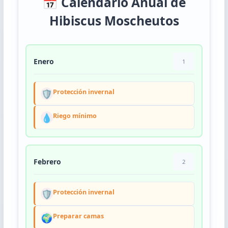
📅 Calendario Anual de
Hibiscus Moscheutos
Enero
1
🛡️
Protección invernal
💧
Riego mínimo
Febrero
2
🛡️
Protección invernal
🌍
Preparar camas