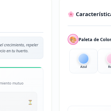
🌸 Característic
🎨
Paleta de Colo
l crecimiento, repeler
cio en tu huerto.
Azul
R
cimiento mutuo
⏳