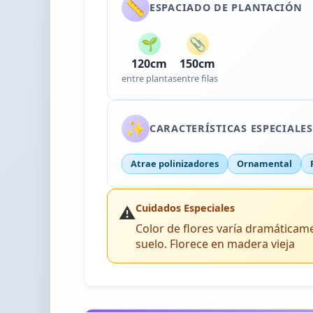
📏
ESPACIADO DE PLANTACIÓN
🌱
📎
120cm
150cm
entre plantas
entre filas
✨
CARACTERÍSTICAS ESPECIALES
Atrae polinizadores
Ornamental
⚠️
Cuidados Especiales
Color de flores varía dramáticam
suelo. Florece en madera vieja