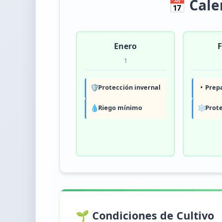
📅 Cale
Enero
F
1
🛡️
Protección invernal
•
Prepa
💧
Riego mínimo
❄️
Prot
🌱 Condiciones de Cultivo