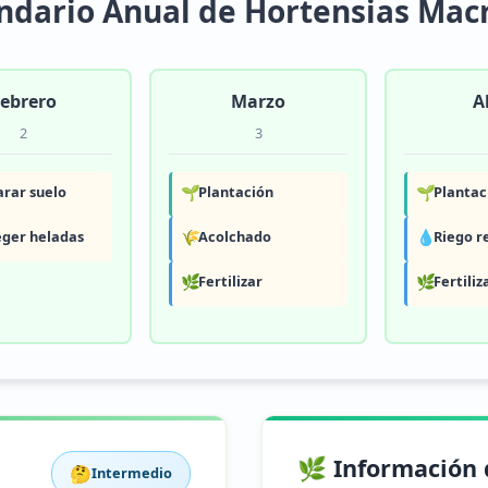
ndario Anual de Hortensias Mac
ebrero
Marzo
A
2
3
rar suelo
🌱
Plantación
🌱
Plantac
eger heladas
🌾
Acolchado
💧
Riego r
🌿
Fertilizar
🌿
Fertiliz
🌿 Información 
🤔
Intermedio