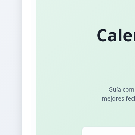
Cale
Guía comp
mejores fec