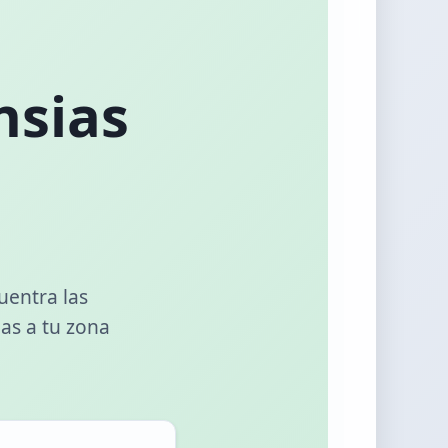
nsias
uentra las
as a tu zona