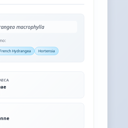
rangea macrophylla
mo:
French Hydrangea
Hortensia
NICA
eae
enne