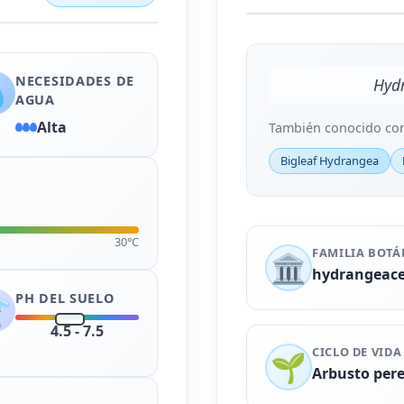
NECESIDADES DE

Hyd
AGUA
Alta
También conocido co
Bigleaf Hydrangea
30°C
FAMILIA BOTÁ
🏛️
hydrangeac
PH DEL SUELO
️
4.5 - 7.5
CICLO DE VIDA
🌱
Arbusto per