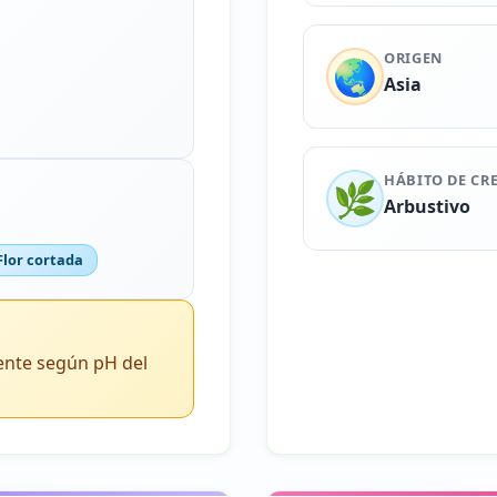
ORIGEN
🌏
Asia
HÁBITO DE CR
🌿
Arbustivo
Flor cortada
ente según pH del