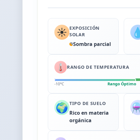
EXPOSICIÓN
☀️

SOLAR
Sombra parcial
🌡️
RANGO DE TEMPERATURA
-10°C
Rango Óptimo
TIPO DE SUELO
🌍
⚗
Rico en materia
orgánica