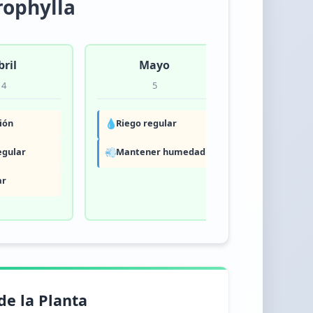
rophylla
bril
Mayo
Jun
4
5
6
ión
💧
Riego regular
💧
Riego reg
egular
💨
Mantener humedad
🌸
Floración
Quitar flo
ar
✂️
marchitas
de la Planta