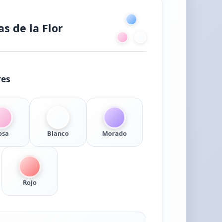
as de la Flor
res
osa
Blanco
Morado
Rojo