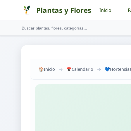
Plantas y Flores
Inicio
F
→
→
🏠
Inicio
📅
Calendario
💙
Hortensia