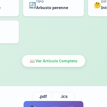
TIPO
DIF
🔄
🤔
e
Arbusto perenne
In
📖 Ver Artículo Completo
.pdf
.ics