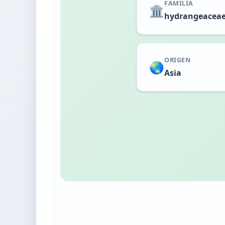
FAMILIA
🏛️
hydrangeacea
ORIGEN
🌏
Asia