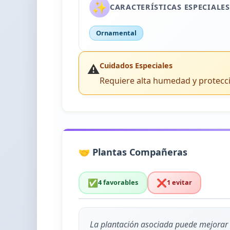
✨
CARACTERÍSTICAS ESPECIALES
Ornamental
⚠️
Cuidados Especiales
Requiere alta humedad y protecc
🤝 Plantas Compañeras
✅
❌
4 favorables
1 evitar
La plantación asociada puede mejorar e