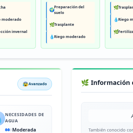
Preparación del
cha
🌿
Traspla
🌍
suelo
o moderado
💧
Riego 
🌿
Trasplante
cción invernal
🌿
Fertiliz
💧
Riego moderado
🌿 Información 
😰
Avanzado
NECESIDADES DE

AGUA
Moderada
También conocido co