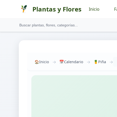
Plantas y Flores
Inicio
F
→
→
→
🏠
Inicio
📅
Calendario
🍍
Piña