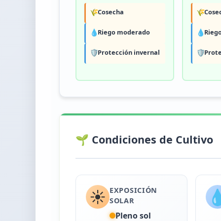
🌾
Cosecha
🌾
Cose
💧
Riego moderado
💧
Rieg
🛡️
Protección invernal
🛡️
Prote
🌱 Condiciones de Cultivo
EXPOSICIÓN
☀️

SOLAR
Pleno sol