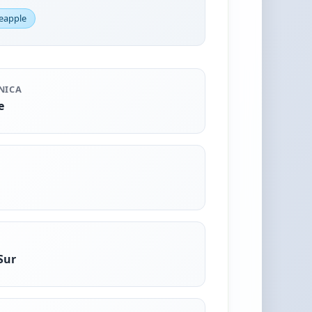
eapple
NICA
e
Sur