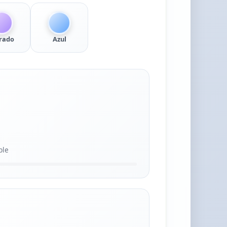
rado
Azul
ble