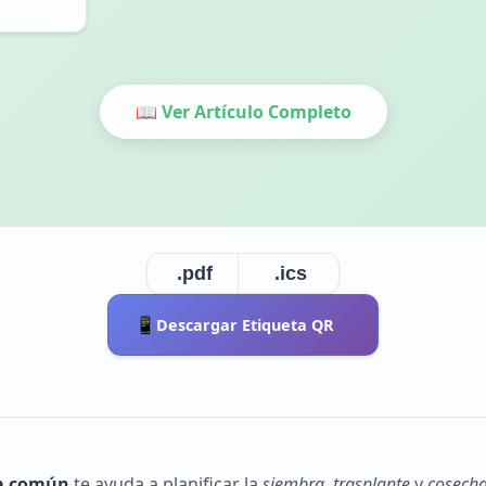
📖 Ver Artículo Completo
.pdf
.ics
📱
Descargar Etiqueta QR
ña común
te ayuda a planificar la
siembra
,
trasplante
y
cosech