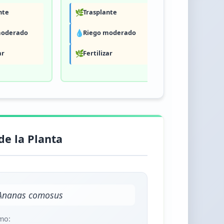
nte
🌿
Trasplante
💧
Riego mo
moderado
💧
Riego moderado
💧
Riego abu
ar
🌿
Fertilizar
🌿
Fertilizar
de la Planta
Ananas comosus
mo: