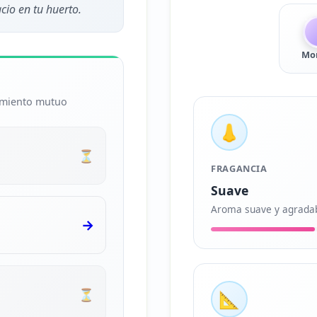
cio en tu huerto.
Mo
cimiento mutuo
👃
⏳
FRAGANCIA
Suave
Aroma suave y agrada
→
⏳
📐