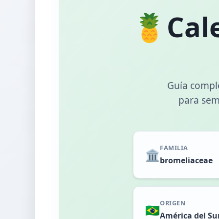
🍍
Cal
Guía comple
para semb
FAMILIA
🏛️
bromeliaceae
ORIGEN
🇧🇷
América del Su