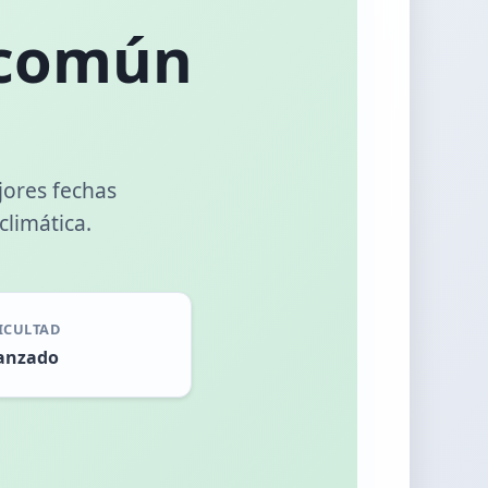
 común
jores fechas
climática.
ICULTAD
anzado