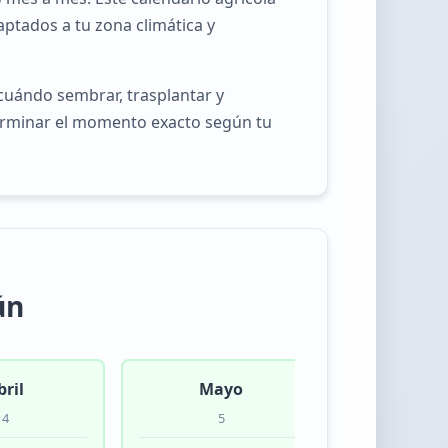
aptados a tu zona climática y
cuándo sembrar, trasplantar y
eterminar el momento exacto según tu
ún
bril
Mayo
Jun
4
5
6