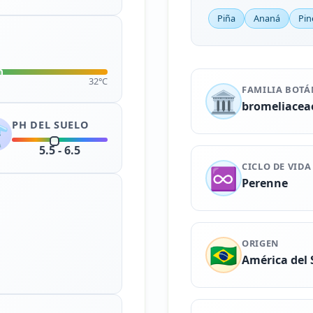
Piña
Ananá
Pin
32°C
FAMILIA BOTÁ
🏛️
bromeliacea
PH DEL SUELO
️
5.5 - 6.5
CICLO DE VIDA
♾️
Perenne
ORIGEN
🇧🇷
América del 