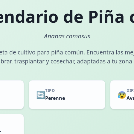
endario de Piña
Ananas comosus
ta de cultivo para piña común. Encuentra las me
rar, trasplantar y cosechar, adaptadas a tu zona 
TIPO
DIF
🔄
😰
Perenne
Av
r