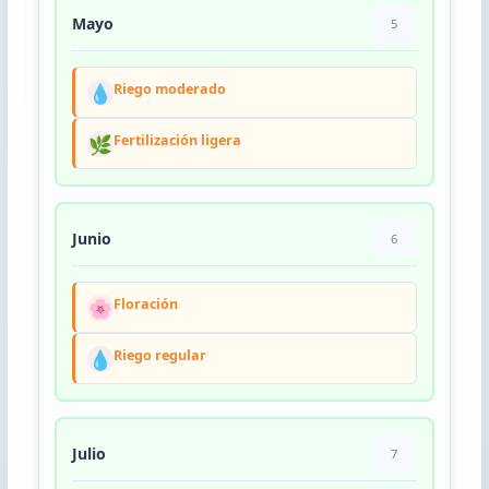
Mayo
5
💧
Riego moderado
🌿
Fertilización ligera
Junio
6
🌸
Floración
💧
Riego regular
Julio
7