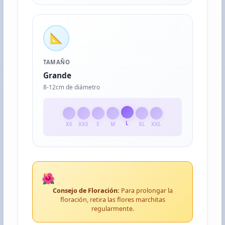
📐
TAMAÑO
Grande
8-12cm de diámetro
L
XS
XXS
S
M
XL
XXL
🌺
Consejo de Floración:
Para prolongar la
floración, retira las flores marchitas
regularmente.