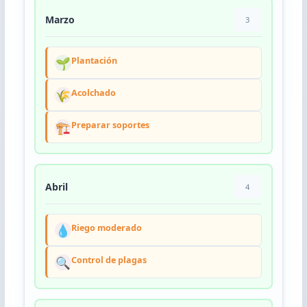
Marzo
3
🌱
Plantación
🌾
Acolchado
🏗️
Preparar soportes
Abril
4
💧
Riego moderado
🔍
Control de plagas