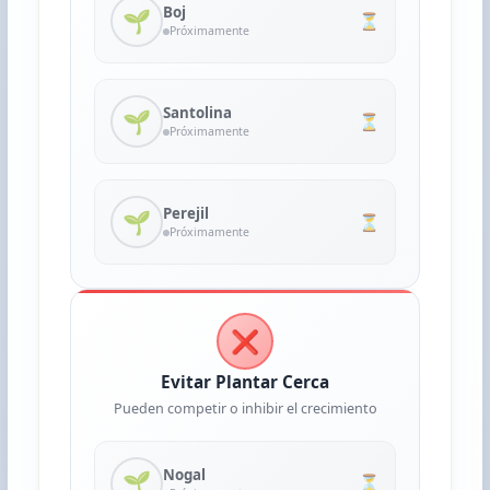
Boj
🌱
⏳
Próximamente
Santolina
🌱
⏳
Próximamente
Perejil
🌱
⏳
Próximamente
❌
Evitar Plantar Cerca
Pueden competir o inhibir el crecimiento
Nogal
🌱
⏳