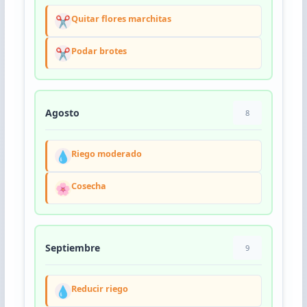
✂️
Quitar flores marchitas
✂️
Podar brotes
Agosto
8
💧
Riego moderado
🌸
Cosecha
Septiembre
9
💧
Reducir riego