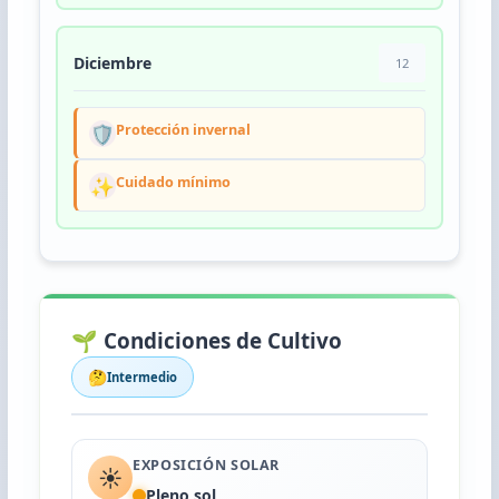
Diciembre
12
🛡️
Protección invernal
✨
Cuidado mínimo
🌱 Condiciones de Cultivo
🤔
Intermedio
EXPOSICIÓN SOLAR
☀️
Pleno sol