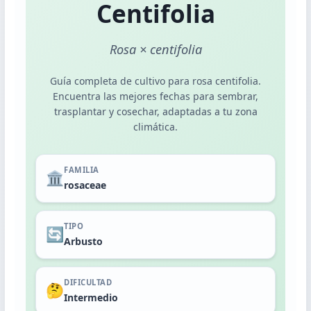
Plantas de Interior
Centifolia
Plantas de Exterior
Rosa × centifolia
Guía completa de cultivo para rosa centifolia.
Encuentra las mejores fechas para sembrar,
Dashboard Calendario
trasplantar y cosechar, adaptadas a tu zona
climática.
POR MES
Noviembre
FAMILIA
🏛️
Diciembre
rosaceae
Enero
TIPO
Febrero
🔄
Arbusto
POR ACTIVIDAD
DIFICULTAD
🤔
Siembra
Intermedio