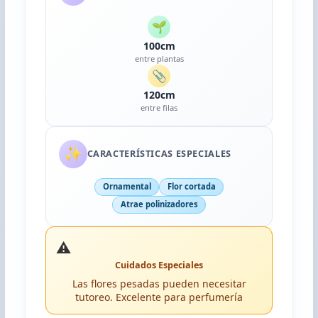
🌱
100cm
entre plantas
📎
120cm
entre filas
✨
CARACTERÍSTICAS ESPECIALES
Ornamental
Flor cortada
Atrae polinizadores
⚠️
Cuidados Especiales
Las flores pesadas pueden necesitar
tutoreo. Excelente para perfumería