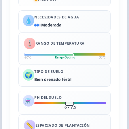
NECESIDADES DE AGUA
💧
Moderada
🌡️
RANGO DE TEMPERATURA
-20°C
Rango Óptimo
30°C
TIPO DE SUELO
🌍
Bien drenado fértil
PH DEL SUELO
⚗️
6 - 7.5
📏
ESPACIADO DE PLANTACIÓN