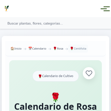
→
→
→
🏠
📅
🌹
🌹
Inicio
Calendario
Rosa
Centifolia
Ver todas las categorías
🌹
Calendario de Cultivo
Plantas Medicinales
Plantas Aromáticas
🌹
Plantas Comestibles
Calendario de Rosa