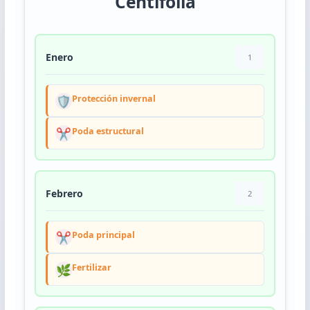
Centifolia
Enero
1
🛡️
Protección invernal
✂️
Poda estructural
Febrero
2
✂️
Poda principal
🌿
Fertilizar