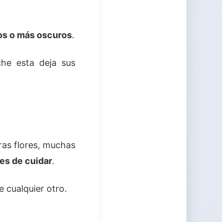
os o más oscuros
.
che esta deja sus
as flores, muchas
les de cuidar
.
 cualquier otro.