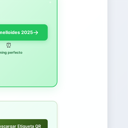
Amelloides 2025
⏰
ming perfecto
escargar Etiqueta QR