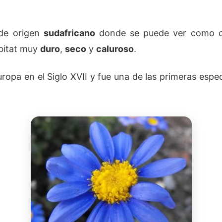
 de origen
sudafricano
donde se puede ver como c
ábitat muy
duro
,
seco
y
caluroso
.
uropa en el Siglo XVII y fue una de las primeras espe