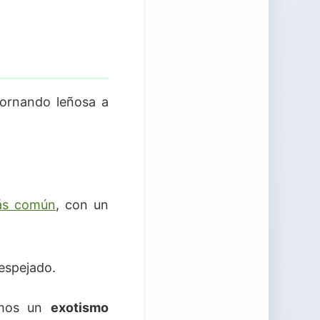
tornando leñosa a
más común
, con un
despejado.
camos un
exotismo