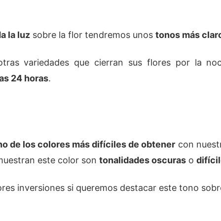
a la luz
sobre la flor tendremos unos
tonos más clar
otras variedades que cierran sus flores por la no
las 24 horas
.
no de los colores más difíciles de obtener
con nuestr
 muestran este color son
tonalidades oscuras
o
difíci
ores inversiones si queremos destacar este tono sobre