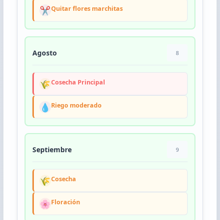
✂️
Quitar flores marchitas
Agosto
8
🌾
Cosecha Principal
💧
Riego moderado
Septiembre
9
🌾
Cosecha
🌸
Floración