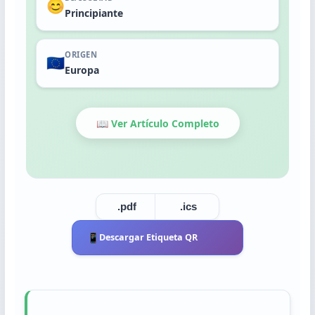
Trasplante
😊
Principiante
Cosecha
ORIGEN
🇪🇺
Europa
📖 Ver Artículo Completo
.pdf
.ics
📱
Descargar Etiqueta QR