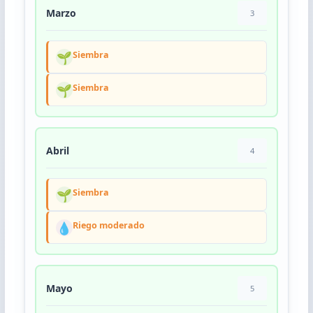
Marzo
3
🌱
Siembra
🌱
Siembra
Abril
4
🌱
Siembra
💧
Riego moderado
Mayo
5