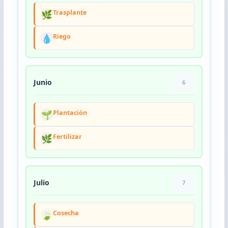
🌿
Trasplante
💧
Riego
Junio
6
🌱
Plantación
🌿
Fertilizar
Julio
7
🍃
Cosecha