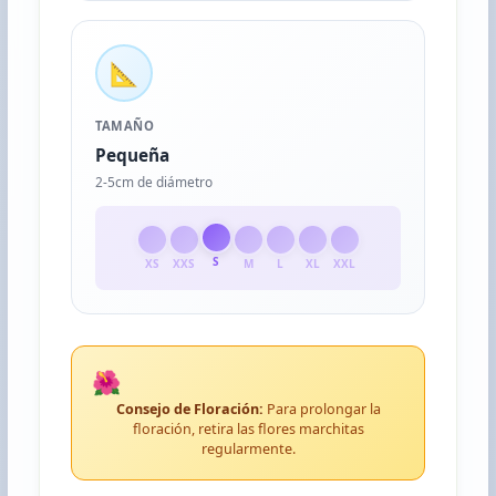
📐
TAMAÑO
Pequeña
2-5cm de diámetro
S
XS
XXS
M
L
XL
XXL
🌺
Consejo de Floración:
Para prolongar la
floración, retira las flores marchitas
regularmente.