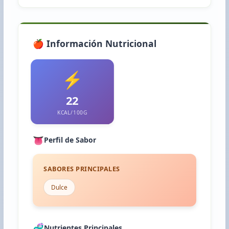
🍎 Información Nutricional
⚡
22
KCAL/100G
👅
Perfil de Sabor
SABORES PRINCIPALES
Dulce
🧬
Nutrientes Principales