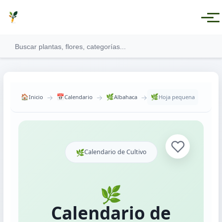
→
→
→
🏠
📅
🌿
🌿
Inicio
Calendario
Albahaca
Hoja pequena
Ver todas las categorías
🌿
Calendario de Cultivo
Plantas Medicinales
Plantas Aromáticas
🌿
Plantas Comestibles
Calendario de