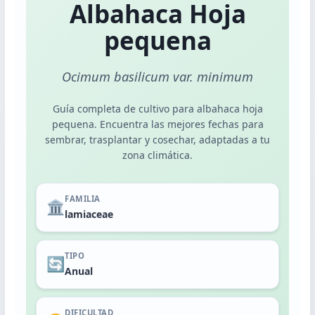
Plantas de Interior
Albahaca Hoja
Plantas de Exterior
pequena
Ocimum basilicum var. minimum
Dashboard Calendario
Guía completa de cultivo para albahaca hoja
pequena. Encuentra las mejores fechas para
sembrar, trasplantar y cosechar, adaptadas a tu
POR MES
zona climática.
Noviembre
Diciembre
FAMILIA
🏛️
Enero
lamiaceae
Febrero
TIPO
🔄
Anual
POR ACTIVIDAD
Siembra
DIFICULTAD