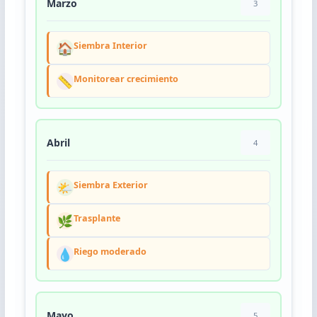
Marzo
3
🏠
Siembra Interior
📏
Monitorear crecimiento
Abril
4
🌤️
Siembra Exterior
🌿
Trasplante
💧
Riego moderado
Mayo
5