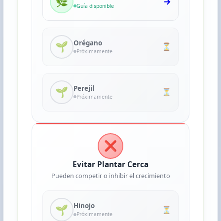
🌿
→
Guía disponible
Orégano
🌱
⏳
Próximamente
Perejil
🌱
⏳
Próximamente
❌
Evitar Plantar Cerca
Pueden competir o inhibir el crecimiento
Hinojo
🌱
⏳
Próximamente