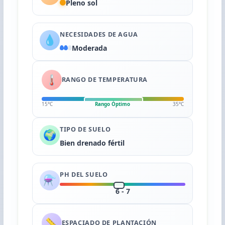
Pleno sol
NECESIDADES DE AGUA
💧
Moderada
🌡️
RANGO DE TEMPERATURA
15°C
Rango Óptimo
35°C
TIPO DE SUELO
🌍
Bien drenado fértil
PH DEL SUELO
⚗️
6 - 7
📏
ESPACIADO DE PLANTACIÓN