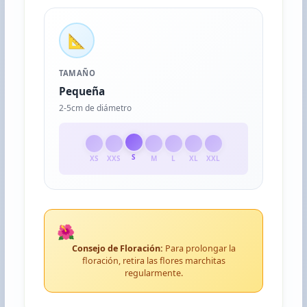
📐
TAMAÑO
Pequeña
2-5cm de diámetro
S
XS
XXS
M
L
XL
XXL
🌺
Consejo de Floración:
Para prolongar la
floración, retira las flores marchitas
regularmente.