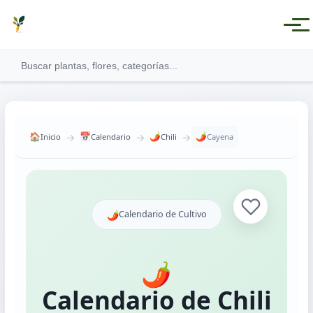
→
→
→
🏠
📅
🌶️
🌶️
Inicio
Calendario
Chili
Cayena
Ver todas las categorías
🌶️
Calendario de Cultivo
Plantas Medicinales
Plantas Aromáticas
🌶️
Plantas Comestibles
Calendario de Chili