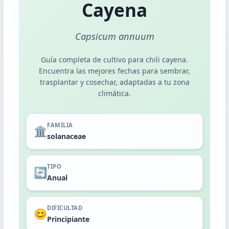
Plantas de Interior
Cayena
Plantas de Exterior
Capsicum annuum
Guía completa de cultivo para chili cayena.
Encuentra las mejores fechas para sembrar,
Dashboard Calendario
trasplantar y cosechar, adaptadas a tu zona
climática.
POR MES
Noviembre
FAMILIA
🏛️
Diciembre
solanaceae
Enero
TIPO
Febrero
🔄
Anual
POR ACTIVIDAD
DIFICULTAD
😊
Siembra
Principiante