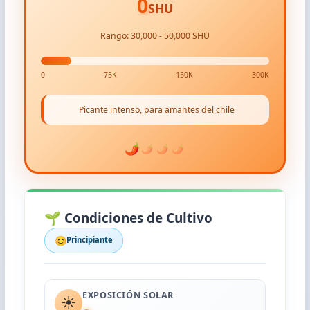
0
SHU
Rango: 30,000 - 50,000 SHU
0
75K
150K
300K
Picante intenso, para amantes del chile
🌶️
🌶️
🌶️
🌶️
🌱 Condiciones de Cultivo
😊
Principiante
EXPOSICIÓN SOLAR
☀️