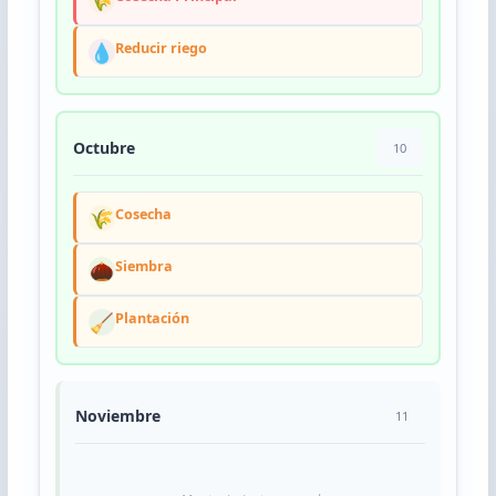
💧
Reducir riego
Octubre
10
🌾
Cosecha
🌰
Siembra
🧹
Plantación
Noviembre
11