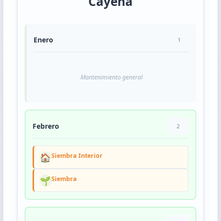
Cayena
Enero
1
Mantenimiento general
Febrero
2
🏠
Siembra Interior
🌱
Siembra