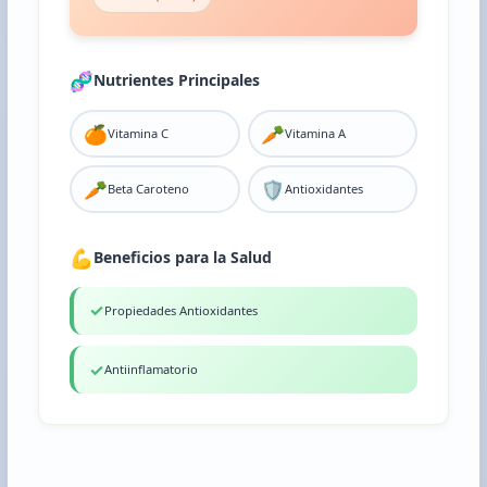
🧬
Nutrientes Principales
🍊
🥕
Vitamina C
Vitamina A
🥕
🛡️
Beta Caroteno
Antioxidantes
💪
Beneficios para la Salud
✓
Propiedades Antioxidantes
✓
Antiinflamatorio