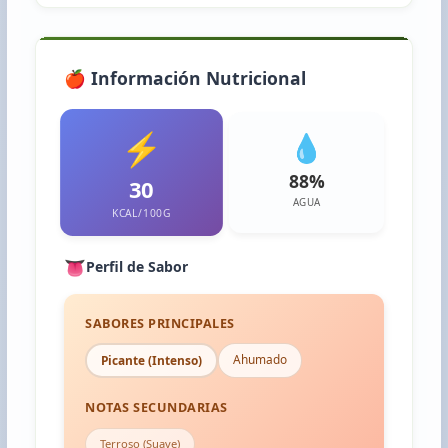
🍎 Información Nutricional
⚡
💧
88%
30
AGUA
KCAL/100G
👅
Perfil de Sabor
SABORES PRINCIPALES
Ahumado
Picante (Intenso)
NOTAS SECUNDARIAS
Terroso (Suave)