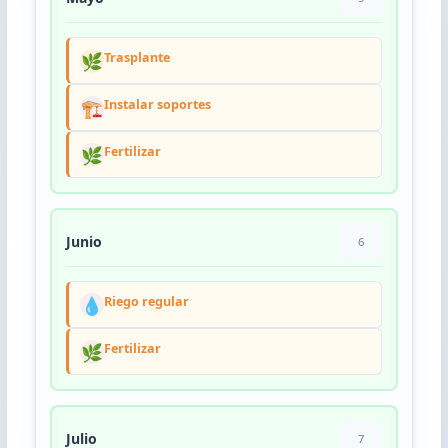
🌿
Trasplante
🏗️
Instalar soportes
🌿
Fertilizar
Junio
6
💧
Riego regular
🌿
Fertilizar
Julio
7