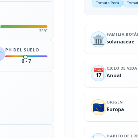
Tomate Pera
Tomat
32°C
FAMILIA BOTÁ
🏛️
solanaceae
PH DEL SUELO
️
6 - 7
CICLO DE VIDA
📅
Anual
ORIGEN
🇪🇺
Europa
HÁBITO DE CR