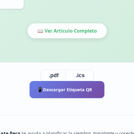
📖 Ver Artículo Completo
.pdf
.ics
📱
Descargar Etiqueta QR
mate Pera
te ayuda a planificar la
siembra
,
trasplante
y
cosech