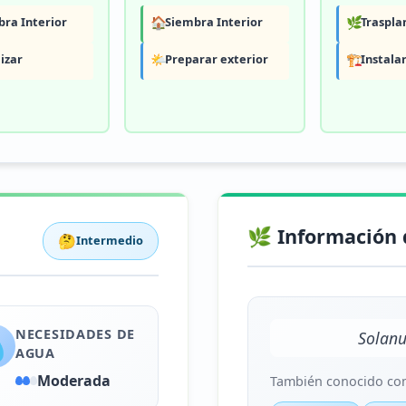
ra Interior
🏠
Siembra Interior
🌿
Traspla
lizar
🌤️
Preparar exterior
🏗️
Instala
🌿 Información 
🤔
Intermedio
NECESIDADES DE

Solanu
AGUA
Moderada
También conocido co