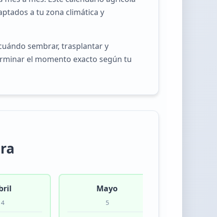
aptados a tu zona climática y
cuándo sembrar, trasplantar y
eterminar el momento exacto según tu
era
bril
Mayo
Jun
4
5
6