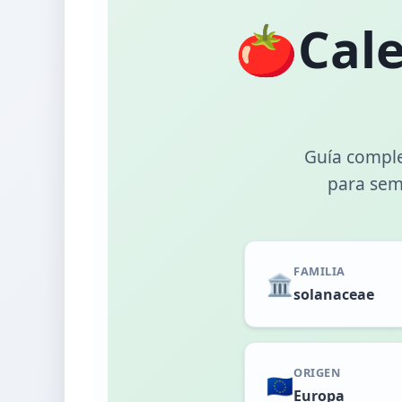
🍅
Cal
Guía comple
para semb
FAMILIA
🏛️
solanaceae
ORIGEN
🇪🇺
Europa