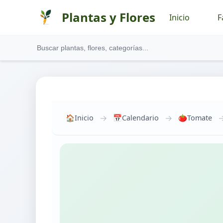
Plantas y Flores
Inicio
F
→
→
🏠
Inicio
📅
Calendario
🍅
Tomate