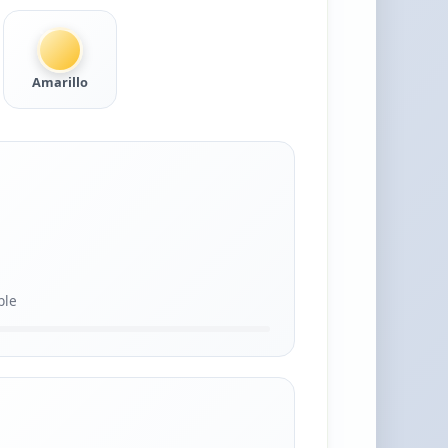
Amarillo
ble