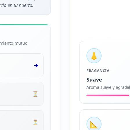
cio en tu huerto.
cimiento mutuo
👃
→
FRAGANCIA
Suave
Aroma suave y agrada
⏳
⏳
📐