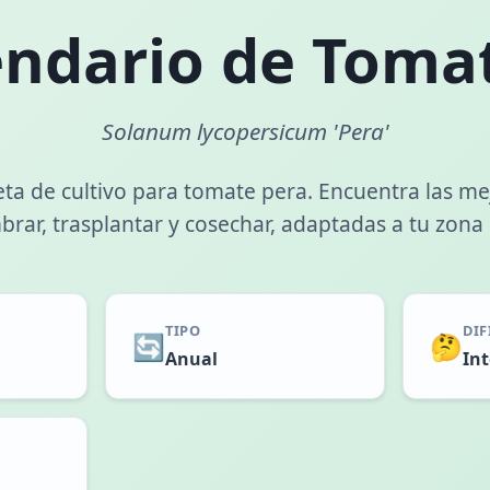
endario de Toma
Solanum lycopersicum 'Pera'
ta de cultivo para tomate pera. Encuentra las me
rar, trasplantar y cosechar, adaptadas a tu zona 
TIPO
DIF
🔄
🤔
Anual
In