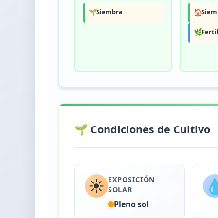
🌱
Siembra
🏠
Siemb
🌿
Ferti
🌱 Condiciones de Cultivo
EXPOSICIÓN
☀️

SOLAR
Pleno sol