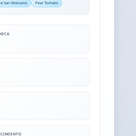
e San Marzano
Pear Tomato
NICA
ECIMIENTO