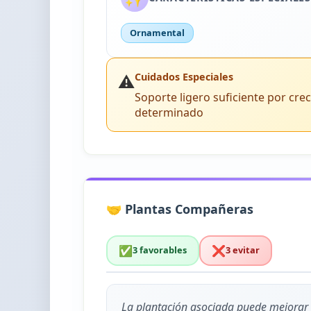
Ornamental
⚠️
Cuidados Especiales
Soporte ligero suficiente por cre
determinado
🤝 Plantas Compañeras
✅
❌
3 favorables
3 evitar
La plantación asociada puede mejorar e