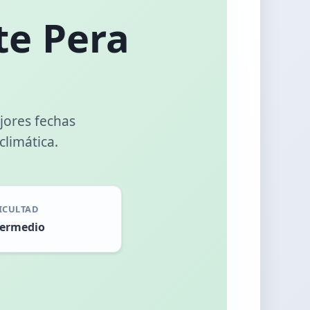
te Pera
jores fechas
climática.
ICULTAD
termedio