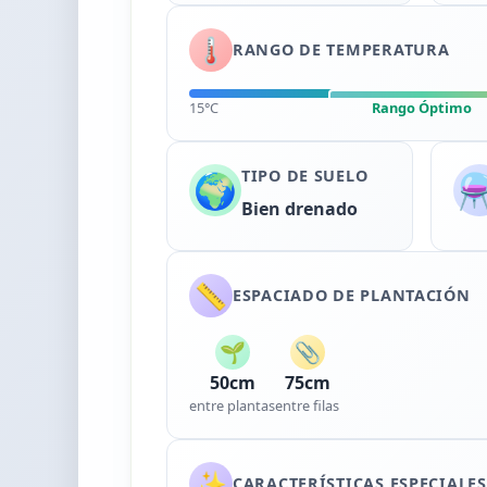
🌡️
RANGO DE TEMPERATURA
15°C
Rango Óptimo
TIPO DE SUELO
🌍
⚗
Bien drenado
📏
ESPACIADO DE PLANTACIÓN
🌱
📎
50cm
75cm
entre plantas
entre filas
✨
CARACTERÍSTICAS ESPECIALES