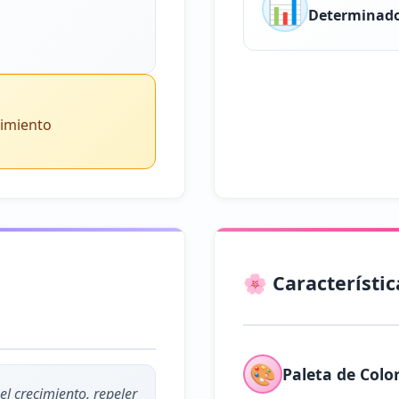
📊
Determinad
cimiento
🌸 Característic
🎨
Paleta de Colo
l crecimiento, repeler