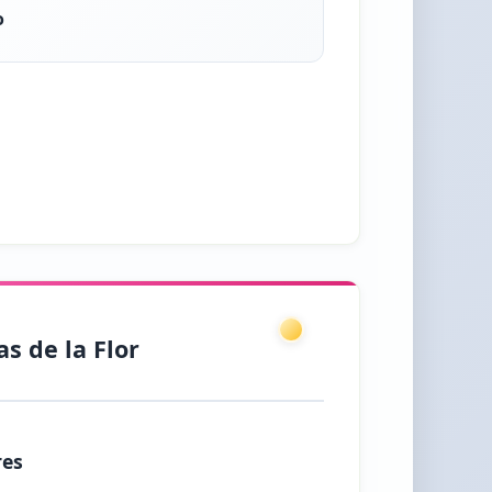
o
as de la Flor
res