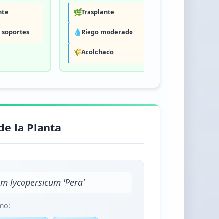
nte
🌿
Trasplante
💧
Riego mo
r soportes
💧
Riego moderado
🌿
Fertilizar
🌾
Acolchado
de la Planta
m lycopersicum 'Pera'
mo: