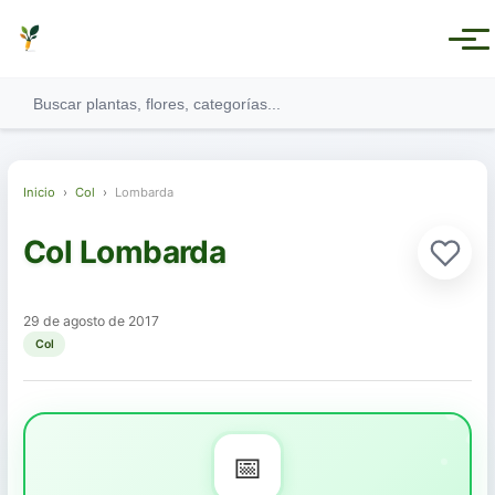
Inicio
›
Col
›
Lombarda
Col Lombarda
Ver todas las categorías
29 de agosto de 2017
Col
Plantas Medicinales
Plantas Aromáticas
📅
Plantas Comestibles