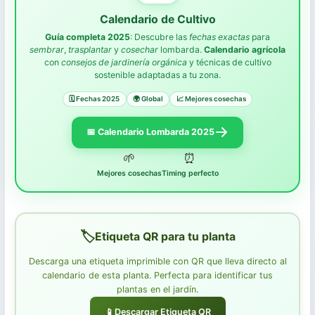
Plantas de Interior
Calendario de Cultivo
Guía completa 2025
: Descubre las
fechas exactas
para
Plantas de Exterior
sembrar
,
trasplantar
y
cosechar
lombarda.
Calendario agrícola
con
consejos de jardinería orgánica
y técnicas de cultivo
sostenible adaptadas a tu zona.
🗓️ Fechas 2025
🌍 Global
📈 Mejores cosechas
Dashboard Calendario
📅 Calendario Lombarda 2025
POR MES
🌱
⏰
Mejores cosechas
Timing perfecto
Noviembre
Diciembre
Enero
Etiqueta QR para tu planta
Febrero
Descarga una etiqueta imprimible con QR que lleva directo al
calendario de esta planta. Perfecta para identificar tus
POR ACTIVIDAD
plantas en el jardín.
Siembra
📱
Descargar Etiqueta QR