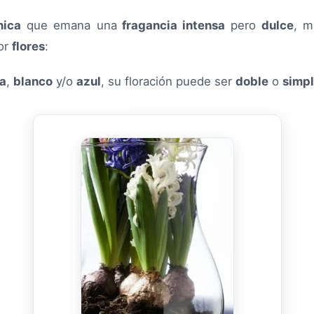
nica
que emana una
fragancia intensa
pero
dulce
, 
por
flores
:
a
,
blanco
y/o
azul
, su floración puede ser
doble
o
simp