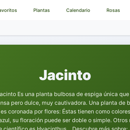
Plantas
Calendario
Rosas
avoritos
Jacinto
Jacinto Es una planta bulbosa de espiga única qu
ensa pero dulce, muy cautivadora. Una planta de b
es coronada por flores: Éstas tienen como colores 
azul, su floración puede ser doble o simple. Otro
 científico es Hyacinthus, . Descubre más sobre: 