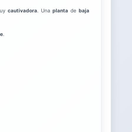
muy
cautivadora
. Una
planta
de
baja
le
.