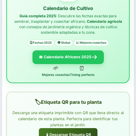
Plantas de Interior
Calendario de Cultivo
Guía completa 2025
: Descubre las
fechas exactas
para
Plantas de Exterior
sembrar
,
trasplantar
y
cosechar
africano.
Calendario agrícola
con
consejos de jardinería orgánica
y técnicas de cultivo
sostenible adaptadas a tu zona.
🗓️ Fechas 2025
🌍 Global
📈 Mejores cosechas
Dashboard Calendario
📅 Calendario Africano 2025
POR MES
🌱
⏰
Mejores cosechas
Timing perfecto
Noviembre
Diciembre
Enero
Etiqueta QR para tu planta
Febrero
Descarga una etiqueta imprimible con QR que lleva directo al
calendario de esta planta. Perfecta para identificar tus
POR ACTIVIDAD
plantas en el jardín.
Siembra
📱
Descargar Etiqueta QR