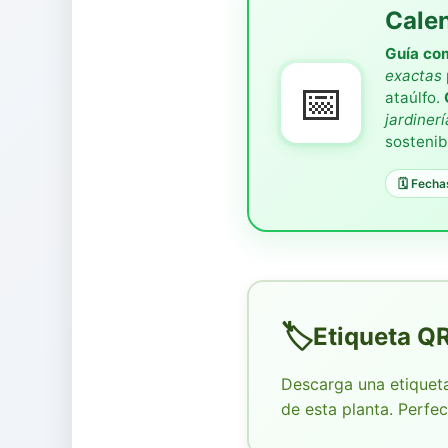
Calen
Guía co
exactas
📅
ataúlfo.
jardiner
sostenib
🗓️ Fech
Etiqueta QR
Descarga una etiqueta
de esta planta. Perfect