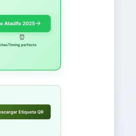
io Ataúlfo 2025
⏰
chas
Timing perfecto
escargar Etiqueta QR