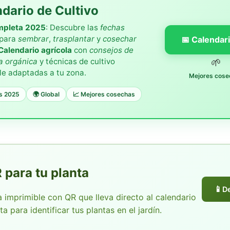
dario de Cultivo
mpleta 2025
: Descubre las
fechas
para
sembrar
,
trasplantar
y
cosechar
📅 Calendar
Calendario agrícola
con
consejos de
🌱
ía orgánica
y técnicas de cultivo
le adaptadas a tu zona.
Mejores cose
as 2025
🌍 Global
📈 Mejores cosechas
 para tu planta
📱
D
 imprimible con QR que lleva directo al calendario
a para identificar tus plantas en el jardín.