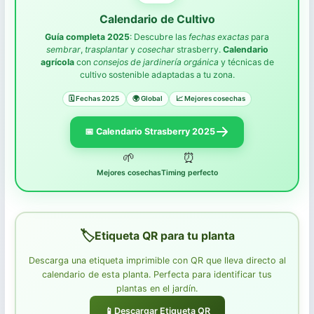
Plantas de Interior
Calendario de Cultivo
Guía completa 2025
: Descubre las
fechas exactas
para
Plantas de Exterior
sembrar
,
trasplantar
y
cosechar
strasberry.
Calendario
agrícola
con
consejos de jardinería orgánica
y técnicas de
cultivo sostenible adaptadas a tu zona.
🗓️ Fechas 2025
🌍 Global
📈 Mejores cosechas
Dashboard Calendario
📅 Calendario Strasberry 2025
POR MES
🌱
⏰
Mejores cosechas
Timing perfecto
Noviembre
Diciembre
Enero
Etiqueta QR para tu planta
Febrero
Descarga una etiqueta imprimible con QR que lleva directo al
calendario de esta planta. Perfecta para identificar tus
POR ACTIVIDAD
plantas en el jardín.
Siembra
📱
Descargar Etiqueta QR