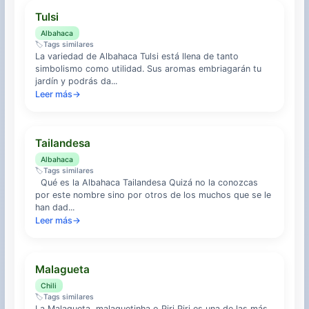
Tulsi
Albahaca
🏷️
Tags similares
La variedad de Albahaca Tulsi está llena de tanto
simbolismo como utilidad. Sus aromas embriagarán tu
jardín y podrás da...
Leer más
→
Tailandesa
Albahaca
🏷️
Tags similares
Qué es la Albahaca Tailandesa Quizá no la conozcas
por este nombre sino por otros de los muchos que se le
han dad...
Leer más
→
Malagueta
Chili
🏷️
Tags similares
La Malagueta, malaguetinha o Piri Piri es una de las más