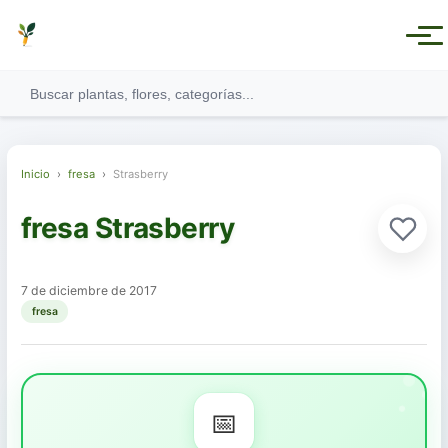
Inicio
›
fresa
›
Strasberry
fresa Strasberry
Ver todas las categorías
7 de diciembre de 2017
fresa
Plantas Medicinales
Plantas Aromáticas
📅
Plantas Comestibles